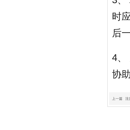
时
后
4
协
上一篇
注