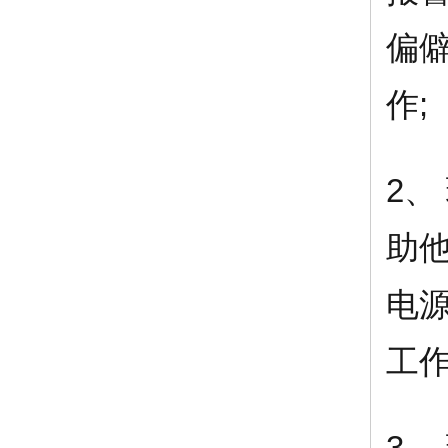
偏
作;
2
助
电
工作
3