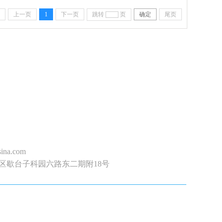
上一页
1
下一页
跳转
页
确定
尾页
ina.com
区歇台子科园六路东二期附18号