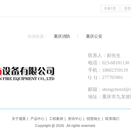
共有1页
首页
友情链接：
重庆消防
丨
重庆公安
联系人：郝先生
电话：023-68181130
手机：18602359119
Q Q：277765961
邮箱：shengchenxf@s
地址：重庆市九龙坡
关于晟晨
|
产品中心
|
工程案例
|
资讯中心
|
招贤纳士
|
联系我们
Copyright @
2026
. All rights reserved.